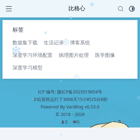
❄
比格心
❄
标签
❄
数据集下载
生活记录
博客系统
❄
❄
深度学习环境配置
病理图片处理
医学图像
深度学习模型
❄
❄
ICP 编号:
陇ICP备2025019654号
本站居然运行了
3006天15小时25分6秒
❄
Powered By
VanBlog
v0.53.0
©
2018
-
2026
0
0
❄
❄